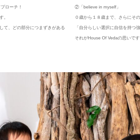
アプローチ！
②「
believe in myself
」
す。
０歳から１８歳まで、さらにそ
して、どの部分につまずきがある
「自分らしい選択に自信を持つ
それが
House Of Veda
の思いです