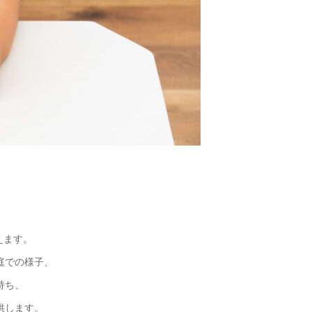
えます。
庭での様子、
持ち、
供します。