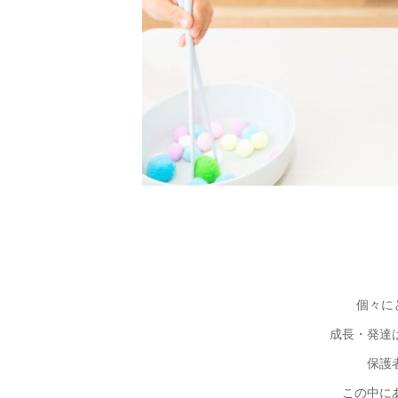
個々に
成長・発達
保護
この中に