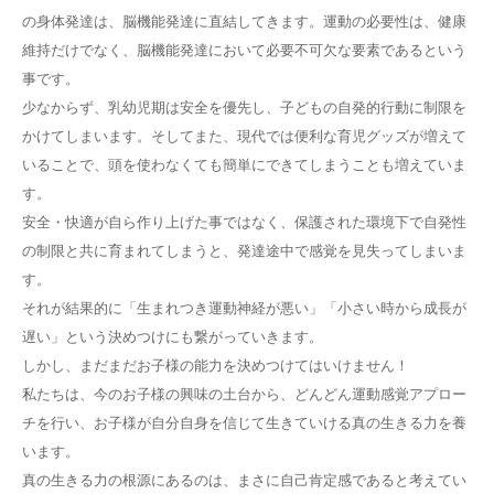
の身体発達は、脳機能発達に直結してきます。運動の必要性は、健康
維持だけでなく、脳機能発達において必要不可欠な要素であるという
事です。
少なからず、乳幼児期は安全を優先し、子どもの自発的行動に制限を
かけてしまいます。そしてまた、現代では便利な育児グッズが増えて
いることで、頭を使わなくても簡単にできてしまうことも増えていま
す。
安全・快適が自ら作り上げた事ではなく、保護された環境下で自発性
の制限と共に育まれてしまうと、発達途中で感覚を見失ってしまいま
す。
それが結果的に「生まれつき運動神経が悪い」「小さい時から成長が
遅い」という決めつけにも繋がっていきます。
しかし、まだまだお子様の能力を決めつけてはいけません！
私たちは、今のお子様の興味の土台から、どんどん運動感覚アプロー
チを行い、お子様が自分自身を信じて生きていける真の生きる力を養
います。
真の生きる力の根源にあるのは、まさに自己肯定感であると考えてい