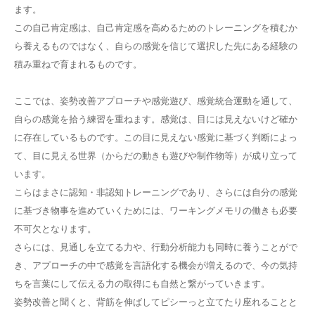
ます。
この自己肯定感は、自己肯定感を高めるためのトレーニングを積むか
ら養えるものではなく、自らの感覚を信じて選択した先にある経験の
積み重ねで育まれるものです。
ここでは、姿勢改善アプローチや感覚遊び、感覚統合運動を通して、
自らの感覚を拾う練習を重ねます。感覚は、目には見えないけど確か
に存在しているものです。この目に見えない感覚に基づく判断によっ
て、目に見える世界（からだの動きも遊びや制作物等）が成り立って
います。
こらはまさに認知・非認知トレーニングであり、さらには自分の感覚
に基づき物事を進めていくためには、ワーキングメモリの働きも必要
不可欠となります。
さらには、見通しを立てる力や、行動分析能力も同時に養うことがで
き、アプローチの中で感覚を言語化する機会が増えるので、今の気持
ちを言葉にして伝える力の取得にも自然と繋がっていきます。
姿勢改善と聞くと、背筋を伸ばしてピシーっと立てたり座れることと