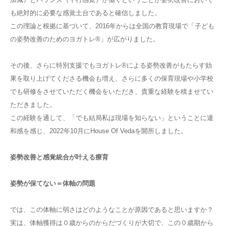
も絶対的に必要な感覚土台であると確信しました。
この理論と根拠に基づいて、
2016
年からは全国の教育現場で「子ども
の姿勢改善のためのヨガトレ
®︎
」が広がりました。
その後、さらに特別支援でもヨガトレ
®︎
による姿勢改善がもたらす効
果を取り上げてくださる機会も増え、さらに多くの保育現場や小学校
でも研修をさせていただく機会をいただき、貴重な経験を積ませてい
ただきました。
この経験を通して、「でも結局私は現場を知らない」ということに違
和感を感じ、
2022
年
10
月に
House Of Veda
を開所しました。
姿勢改善と感覚統合が叶える療育
姿勢が保てない＝体軸の問題
では、この体軸に弱さはどのようなことが原因であると思いますか？
実は、体軸獲得は０歳からのからだづくりが大切で、この０歳期から