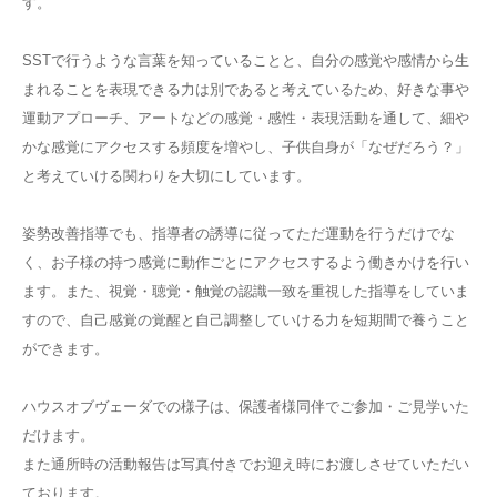
す。
SST
で行うような言葉を知っていることと、自分の感覚や感情から生
まれることを表現できる力は別であると考えているため、好きな事や
運動アプローチ、アートなどの感覚・感性・表現活動を通して、細や
かな感覚にアクセスする頻度を増やし、子供自身が「なぜだろう？」
と考えていける関わりを大切にしています。
姿勢改善指導でも、指導者の誘導に従ってただ運動を行うだけでな
く、お子様の持つ感覚に動作ごとにアクセスするよう働きかけを行い
ます。また、視覚・聴覚・触覚の認識一致を重視した指導をしていま
すので、自己感覚の覚醒と自己調整していける力を短期間で養うこと
ができます。
ハウスオブヴェーダでの様子は、保護者様同伴でご参加・ご見学いた
だけます。
また通所時の活動報告は写真付きでお迎え時にお渡しさせていただい
ております。