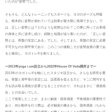
いたのが
“
姿勢
”
でした。
そもそも、どんなトレーニングもスポーツも、ヨガのポーズも呼吸
も、根本的に姿勢が崩れていては効果が最大限に発揮できない。で
は、正しい姿勢とは？どのような状態なのか？この事に拘ってお客様
の身体と共に追求し続け、経験と知識が辿り着いたのが、「正しい姿
勢とは、骨盤の安定にある」でした。そしてまた、骨盤の安定に必要
不可欠なのが肩甲骨であり、この二つの連動こそが姿勢改善の要であ
ると確信し、ヨガトレ
®︎
を創りました。
ー
2013
年
yoga i.um
設立から
2022
年
House Of Veda
開所までー
2013
年のヨガトレ
®︎
を軸にしたスタジオ設立から、さらなる研究を重
ね、骨盤と肩甲骨の安定には、設置面を捉える力と、そこに関与する
力を読み取る感覚が必要となることがわかり、それはまさに「感覚統
合」との出会いでした。
ここで発覚したことが、まさに触覚・固有感覚・平衡感覚の重要性で
あり、何か動作を行う際は、必ず触覚の働きから、固有感覚（ちから
加減）とバランス（平行感覚）が働くということが姿勢改善において