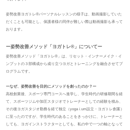
姿勢改善ヨガトレ
®︎
パーソナルレッスンの様子は、動画撮影していた
だくことも可能とし、保護者様の同伴が難しい際は動画撮影も承って
おります。
ー姿勢改善メソッド「ヨガトレ
®︎
」についてー
姿勢改善メソッド「ヨガトレ
®︎
」は、リセット・インナーメイク・イ
ンプットの３部構成から成り立つヨガとトレーニングを融合させてプ
ログラムです。
ーなぜ、姿勢改善を目的にメソッドを創ったのか？ー
高校創業後、スポーツ専門コースへ進学し、学生時代の研修期間を経
て、スポーツジムや加圧スタジオでトレーナーとしての経験を積み、
その後ヨガスタジオ勤務を経て独立（
yoga i.um
設立・ヨガトレ創案）
に至ったのですが、学生時代のあることをきっかけに、トレーナーと
しても、ヨガインストラクターとしても、私の中で一つの軸となって